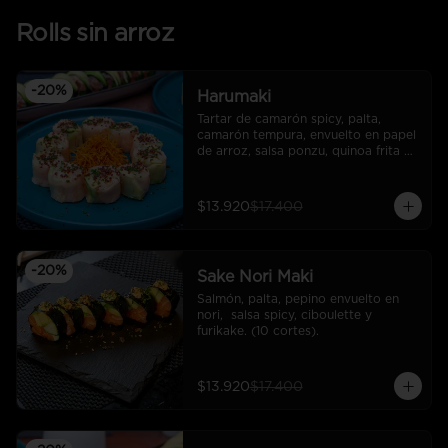
Rolls sin arroz
-
20
%
Harumaki
Tartar de camarón spicy, palta, 
camarón tempura, envuelto en papel 
de arroz, salsa ponzu, quinoa frita y 
ciboulette. (10 cortes).
$13.920
$17.400
-
20
%
Sake Nori Maki
Salmón, palta, pepino envuelto en 
nori,  salsa spicy, ciboulette y 
furikake. (10 cortes).
$13.920
$17.400