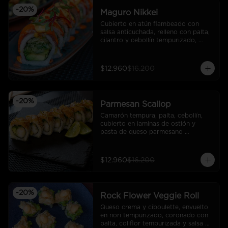
-
20
%
Maguro Nikkei
Cubierto en atún flambeado con 
salsa anticuchada, relleno con palta, 
cilantro y cebollín tempurizado, 
bañado en salsa de mayonesa 
ahumada y brotes del día.
$12.960
$16.200
-
20
%
Parmesan Scallop
Camarón tempura, palta, cebollín, 
cubierto en laminas de ostión y 
pasta de queso parmesano 
gratinado y ralladura de limón. (10 
cortes).
$12.960
$16.200
-
20
%
Rock Flower Veggie Roll
Queso crema y ciboulette, envuelto 
en nori tempurizado, coronado con 
palta, coliflor tempurizada y salsa 