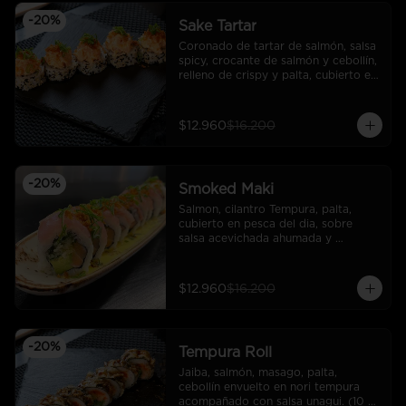
-
20
%
Sake Tartar
Coronado de tartar de salmón, salsa 
spicy, crocante de salmón y cebollín, 
relleno de crispy y palta, cubierto en 
sésamo.
$12.960
$16.200
-
20
%
Smoked Maki
Salmon, cilantro Tempura, palta, 
cubierto en pesca del dia, sobre 
salsa acevichada ahumada y 
coronado con cebollin y crocante de 
salmon.
$12.960
$16.200
-
20
%
Tempura Roll
Jaiba, salmón, masago, palta, 
cebollín envuelto en nori tempura 
acompañado con salsa unagui. (10 