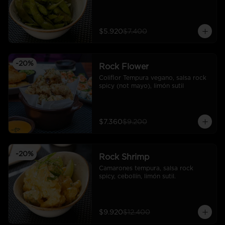
$5.920
$7.400
-
20
%
Rock Flower
Coliflor Tempura vegano, salsa rock 
spicy (not mayo), limón sutil
$7.360
$9.200
-
20
%
Rock Shrimp
Camarones tempura, salsa rock 
spicy, cebollín, limón sutil.
$9.920
$12.400