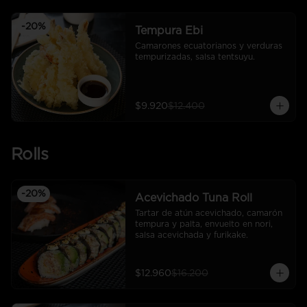
-
20
%
Tempura Ebi
Camarones ecuatorianos y verduras 
tempurizadas, salsa tentsuyu.
$9.920
$12.400
Rolls
-
20
%
Acevichado Tuna Roll
Tartar de atún acevichado, camarón 
tempura y palta, envuelto en nori, 
salsa acevichada y furikake.
$12.960
$16.200