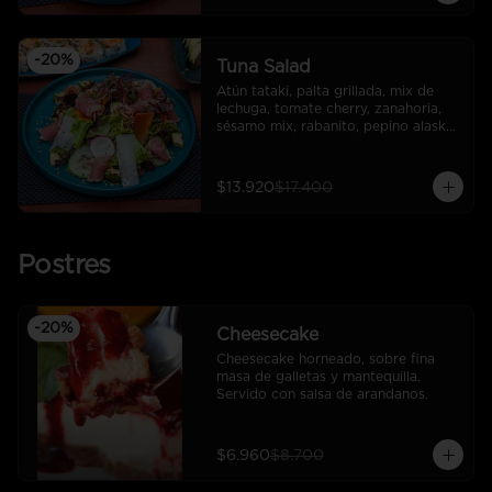
-
20
%
Tuna Salad
Atún tataki, palta grillada, mix de 
lechuga, tomate cherry, zanahoria, 
sésamo mix, rabanito, pepino alaska, 
salsa ponzu
$13.920
$17.400
Postres
-
20
%
Cheesecake
Cheesecake horneado, sobre fina 
masa de galletas y mantequilla. 
Servido con salsa de arandanos.
$6.960
$8.700