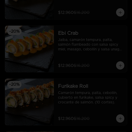
cortes).
$12.960
$16.200
-
20
%
Ebi Crab
Jaiba, camarón tempura, palta, 
salmón flambeado con salsa spicy 
miel, masago, cebollín y salsa unagui. 
(10 cortes).
$12.960
$16.200
-
20
%
Furikake Roll
Camarón tempura, palta, cebollín, 
cubierto en furikake, salsa spicy y  
crocante de salmón. (10 cortes).
$12.960
$16.200