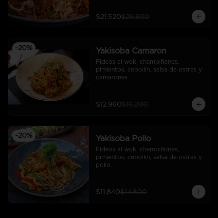
$21.520
$26.900
-
20
%
Yakisoba Camaron
Fideos al wok, champiñones, 
pimientos, cebollín, salsa de ostras y 
camarones.
$12.960
$16.200
-
20
%
Yakisoba Pollo
Fideos al wok, champiñones, 
pimientos, cebollin, salsa de ostras y 
pollo.
$11.840
$14.800