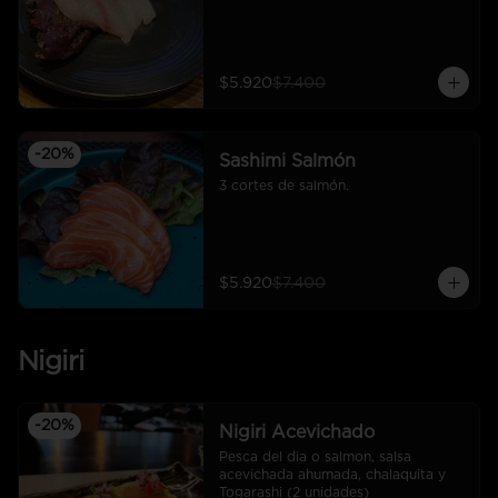
$5.920
$7.400
-
20
%
Sashimi Salmón
3 cortes de salmón.
$5.920
$7.400
Nigiri
-
20
%
Nigiri Acevichado
Pesca del dia o salmon, salsa 
acevichada ahumada, chalaquita y 
Togarashi (2 unidades)