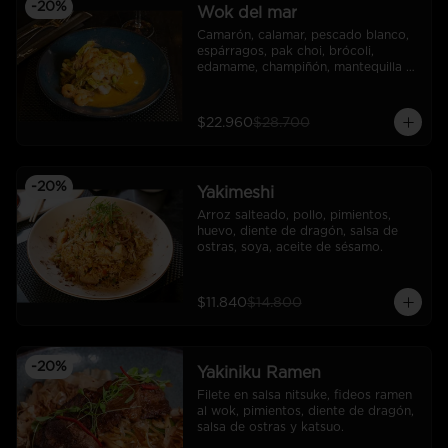
-
20
%
Wok del mar
Camarón, calamar, pescado blanco, 
espárragos, pak choi, brócoli, 
edamame, champiñón, mantequilla 
de ajo. acompañado de arroz.
$22.960
$28.700
-
20
%
Yakimeshi
Arroz salteado, pollo, pimientos, 
huevo, diente de dragón, salsa de 
ostras, soya, aceite de sésamo.
$11.840
$14.800
-
20
%
Yakiniku Ramen
Filete en salsa nitsuke, fideos ramen 
al wok, pimientos, diente de dragón, 
salsa de ostras y katsuo.