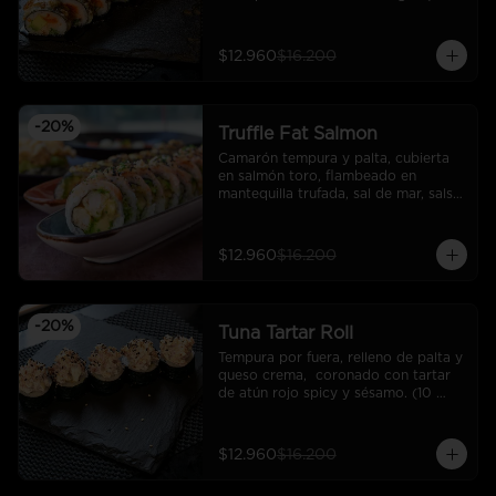
cortes).
$12.960
$16.200
-
20
%
Truffle Fat Salmon
Camarón tempura y palta, cubierta 
en salmón toro, flambeado en 
mantequilla trufada, sal de mar, salsa 
rock, sésamo y ciboulette.
$12.960
$16.200
-
20
%
Tuna Tartar Roll
Tempura por fuera, relleno de palta y 
queso crema,  coronado con tartar 
de atún rojo spicy y sésamo. (10 
cortes).
$12.960
$16.200