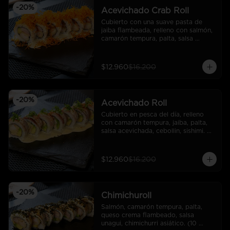
-
20
%
Acevichado Crab Roll
Cubierto con una suave pasta de 
jaiba flambeada, relleno con salmón, 
camarón tempura, palta, salsa 
acevichada y camote frito. (10 
cortes).
$12.960
$16.200
-
20
%
Acevichado Roll
Cubierto en pesca del día, relleno 
con camarón tempura, jaiba, palta, 
salsa acevichada, cebollin, sishimi. 
(10 cortes)
$12.960
$16.200
-
20
%
Chimichuroll
Salmón, camarón tempura, palta, 
queso crema flambeado, salsa 
unagui, chimichurri asiático. (10 