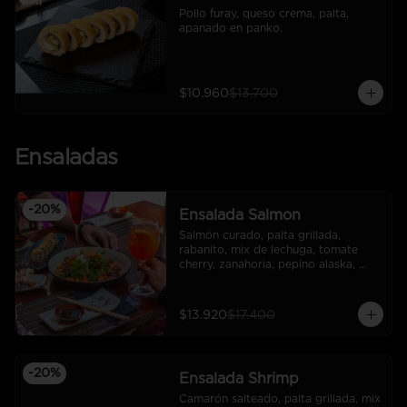
Pollo furay, queso crema, palta, 
apanado en panko.
$10.960
$13.700
Ensaladas
-
20
%
Ensalada Salmon
Salmón curado, palta grillada, 
rabanito, mix de lechuga, tomate 
cherry, zanahoria, pepino alaska, 
quinoa crocante, dressing tempura.
$13.920
$17.400
-
20
%
Ensalada Shrimp
Camarón salteado, palta grillada, mix 