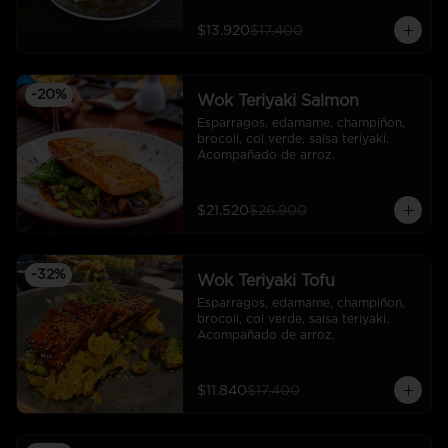
$13.920
$17.400
-
20
%
Wok Teriyaki Salmon
Esparragos, edamame, champiñon, 
brocoli, col verde, salsa teriyaki. 
Acompañado de arroz.
$21.520
$26.900
-
32
%
Wok Teriyaki Tofu
Esparragos, edamame, champiñon, 
brocoli, col verde, salsa teriyaki. 
Acompañado de arroz.
$11.840
$17.400