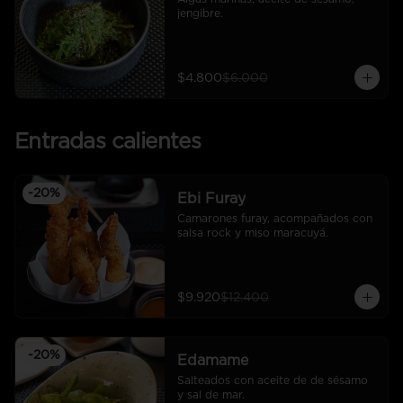
jengibre.
$4.800
$6.000
Entradas calientes
-
20
%
Ebi Furay
Camarones furay, acompañados con 
salsa rock y miso maracuyá.
$9.920
$12.400
-
20
%
Edamame
Salteados con aceite de de sésamo 
y sal de mar.