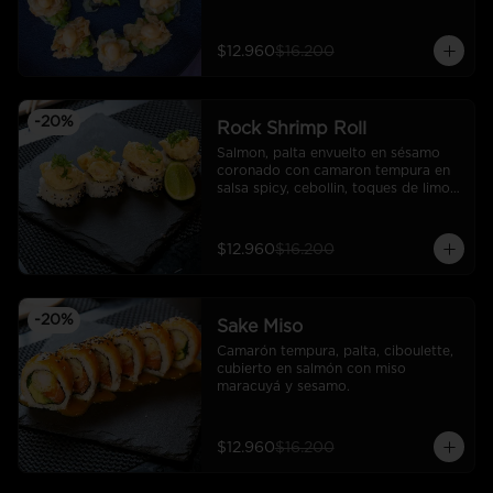
rock.
$12.960
$16.200
-
20
%
Rock Shrimp Roll
Salmon, palta envuelto en sésamo 
coronado con camaron tempura en 
salsa spicy, cebollin, toques de limon 
sutil
$12.960
$16.200
-
20
%
Sake Miso
Camarón tempura, palta, ciboulette, 
cubierto en salmón con miso 
maracuyá y sesamo.
$12.960
$16.200