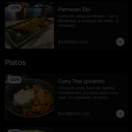
-
20
%
Parmesan Ebi
Camarón, salsa parmesano - spicy, 
flambeado y ralladura de limón. (2 
unidades)
$4.800
$6.000
Platos
-
20
%
Curry Thai (picante)
Camarón, pollo, tallo de  bambú, 
champiñones, zucchini, salsa curry,  
maní. acompañado de arroz.
$14.960
$18.700