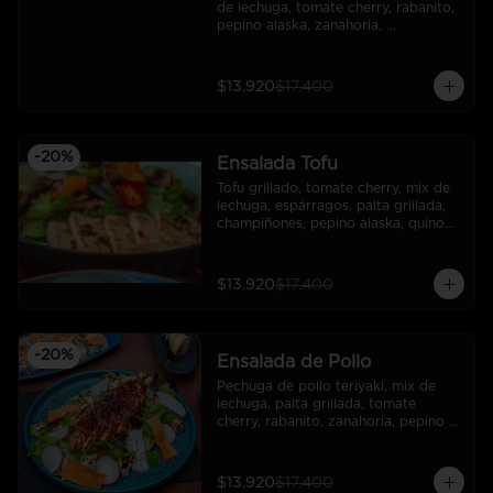
de lechuga, tomate cherry, rabanito, 
pepino alaska, zanahoria, 
pimentones, sesamo, quinoa 
crocante , dressing de aceto 
balsámico.
$13.920
$17.400
-
20
%
Ensalada Tofu
Tofu grillado, tomate cherry, mix de 
lechuga, espárragos, palta grillada, 
champiñones, pepino alaska, quinoa 
crocante, dressing de mostaza.
$13.920
$17.400
-
20
%
Ensalada de Pollo
Pechuga de pollo teriyaki, mix de 
lechuga, palta grillada, tomate 
cherry, rabanito, zanahoria, pepino 
alaska, sésamo mix, salsa teriyaki.
$13.920
$17.400