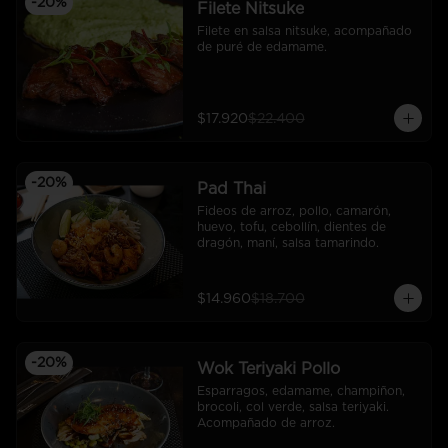
-
20
%
Filete Nitsuke
Filete en salsa nitsuke, acompañado 
de puré de edamame.
$17.920
$22.400
-
20
%
Pad Thai
Fideos de arroz, pollo, camarón, 
huevo, tofu, cebollín, dientes de 
dragón, maní, salsa tamarindo.
$14.960
$18.700
-
20
%
Wok Teriyaki Pollo
Esparragos, edamame, champiñon, 
brocoli, col verde, salsa teriyaki. 
Acompañado de arroz.