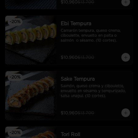
$10.960
$13.700
-
20
%
Ebi Tempura
Camarón tempura, queso crema, 
ciboulette, envuelto en palta o 
salmón  o sésamo. (10 cortes).
$10.960
$13.700
-
20
%
Sake Tempura
Salmón, queso crema y ciboulette, 
envuelto en sésamo y tempurizado, 
salsa unagui. (10 cortes).
$10.960
$13.700
-
20
%
Tori Roll