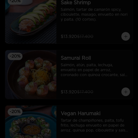
-
20
%
Sake Shrimp
Salmón, tartar de camarón spicy, 
ciboulette, masago, envuelto en nori 
y palta. (10 cortes).
$13.920
$17.400
-
20
%
Samurai Roll
Salmón, atún, palta, lechuga, 
envuelto en papel de arroz, 
coronado con quinoa crocante, salsa 
ponzu.
$13.920
$17.400
-
20
%
Vegan Harumaki
Tartar de champiñones, palta, tofu 
frito, lechuga envuelto en papel de 
arroz, quinua pop, ciboulette y salsa 
miso maracuyá.