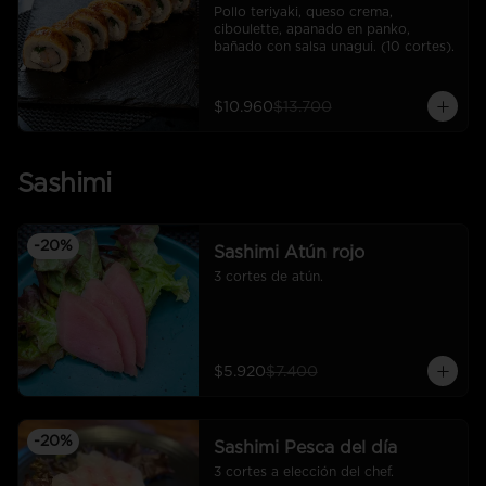
Pollo teriyaki, queso crema, 
ciboulette, apanado en panko, 
bañado con salsa unagui. (10 cortes).
$10.960
$13.700
Sashimi
-
20
%
Sashimi Atún rojo
3 cortes de atún.
$5.920
$7.400
-
20
%
Sashimi Pesca del día
3 cortes a elección del chef.