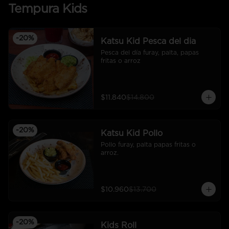
Tempura Kids
-
20
%
Katsu Kid Pesca del dia
Pesca del día furay, palta, papas 
fritas o arroz
$11.840
$14.800
-
20
%
Katsu Kid Pollo
Pollo furay, palta papas fritas o 
arroz.
$10.960
$13.700
-
20
%
Kids Roll