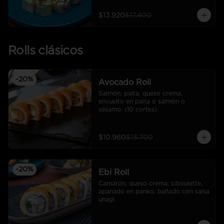
$13.920
$17.400
Rolls clásicos
-
20
%
Avocado Roll
Salmón, palta, queso crema, 
envuelto en palta o salmón o 
sésamo. (10 cortes).
$10.960
$13.700
-
20
%
Ebi Roll
Camarón, queso crema, ciboulette, 
apanado en panko, bañado con salsa 
unagi.