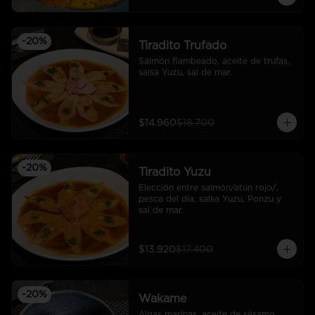
-
20
%
Tiradito Trufado
Salmón flambeado, aceite de trufas, 
salsa Yuzu, sal de mar.
$14.960
$18.700
-
20
%
Tiradito Yuzu
Elección entre salmón/atún rojo/, 
pesca del día, salsa Yuzu, Ponzu y 
sal de mar.
$13.920
$17.400
-
20
%
Wakame
Algas marinas, aceite de sésamo, 