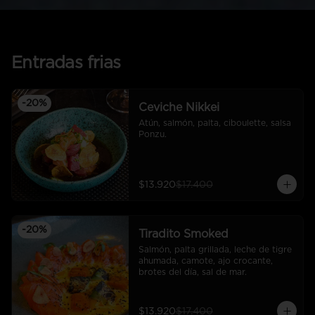
Entradas frias
-
20
%
Ceviche Nikkei
Atún, salmón, palta, ciboulette, salsa 
Ponzu.
$13.920
$17.400
-
20
%
Tiradito Smoked
Salmón, palta grillada, leche de tigre 
ahumada, camote, ajo crocante, 
brotes del día, sal de mar.
$13.920
$17.400