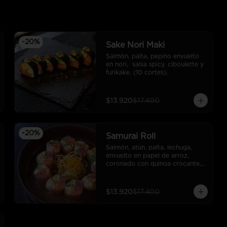
-
20
%
Sake Nori Maki
Salmón, palta, pepino envuelto 
en nori,  salsa spicy, ciboulette y 
furikake. (10 cortes).
$13.920
$17.400
-
20
%
Samurai Roll
Salmón, atún, palta, lechuga, 
envuelto en papel de arroz, 
coronado con quinoa crocante, 
salsa ponzu.
$13.920
$17.400