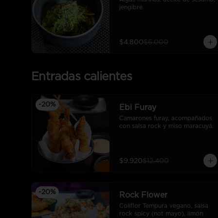
jengibre.
$4.800
$6.000
Entradas calientes
-
20
%
Ebi Furay
Camarones furay, acompañados 
con salsa rock y miso maracuyá.
$9.920
$12.400
-
20
%
Rock Flower
Coliflor Tempura vegano, salsa 
rock spicy (not mayo), limón 