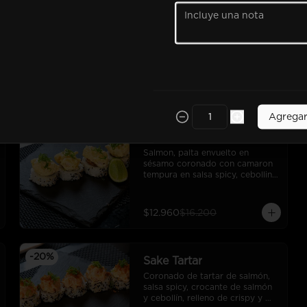
-
20
%
Parmesan Scallop
Camarón tempura, palta, 
cebollín, cubierto en laminas de 
ostión y pasta de queso 
parmesano gratinado y ralladura 
de limón. (10 cortes).
$12.960
$16.200
Agrega
-
20
%
Rock Shrimp Roll
Salmon, palta envuelto en 
sésamo coronado con camaron 
tempura en salsa spicy, cebollin, 
toques de limon sutil
$12.960
$16.200
-
20
%
Sake Tartar
Coronado de tartar de salmón, 
salsa spicy, crocante de salmón 
y cebollín, relleno de crispy y 