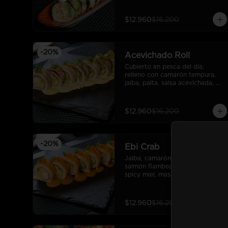
$12.960
$16.200
-
20
%
Acevichado Roll
Cubierto en pesca del día, 
relleno con camarón tempura, 
jaiba, palta, salsa acevichada, 
cebollin, sishimi. (10 cortes)
$12.960
$16.200
-
20
%
Ebi Crab
Jaiba, camarón tempura, palta, 
salmón flambeado con salsa 
spicy miel, masago, cebollín y 
salsa unagui. (10 cortes).
$12.960
$16.200