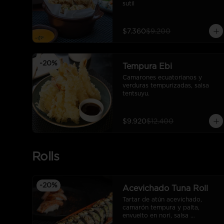
sutil
$7.360
$9.200
-
20
%
Tempura Ebi
Camarones ecuatorianos y 
verduras tempurizadas, salsa 
tentsuyu.
$9.920
$12.400
Rolls
-
20
%
Acevichado Tuna Roll
Tartar de atún acevichado, 
camarón tempura y palta, 
envuelto en nori, salsa 
acevichada y furikake.