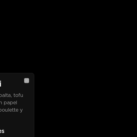
i
Close
alta, tofu
en papel
boulette y
es