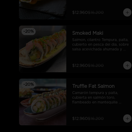
$12.960
$16.200
-
20
%
Smoked Maki
Salmon, cilantro Tempura, palta, 
cubierto en pesca del dia, sobre 
salsa acevichada ahumada y 
coronado con cebollin y 
crocante de salmon.
$12.960
$16.200
-
20
%
Truffle Fat Salmon
Camarón tempura y palta, 
cubierta en salmón toro, 
flambeado en mantequilla 
trufada, sal de mar, salsa rock, 
sésamo y ciboulette.
$12.960
$16.200