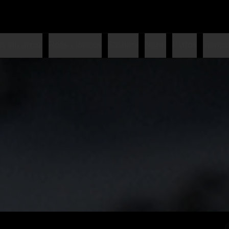
ls sin arroz
Rolls clásicos
Sashimi
Nigiri
Platos
Tempu