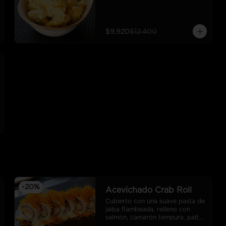
$9.920
$12.400
-
20
%
Acevichado Crab Roll
Cubierto con una suave pasta de 
jaiba flambeada, relleno con 
salmón, camarón tempura, palta, 
salsa acevichada y camote frito. 