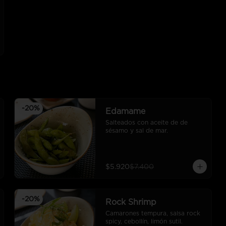
-
20
%
Edamame
Salteados con aceite de de 
sésamo y sal de mar.
$5.920
$7.400
-
20
%
Rock Shrimp
Camarones tempura, salsa rock 
spicy, cebollín, limón sutil.