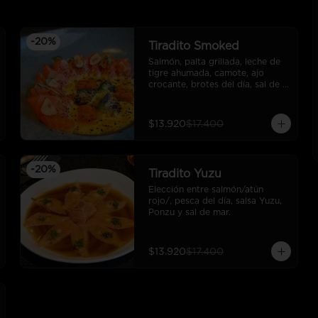
-
20
%
Tiradito Smoked
Salmón, palta grillada, leche de 
tigre ahumada, camote, ajo 
crocante, brotes del día, sal de 
mar.
$13.920
$17.400
-
20
%
Tiradito Yuzu
Elección entre salmón/atún 
rojo/, pesca del día, salsa Yuzu, 
Ponzu y sal de mar.
$13.920
$17.400