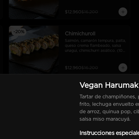
(10 cortes).
$12.960
$16.200
-
20
%
Chimichuroll
Salmón, camarón tempura, palta, 
queso crema flambeado, salsa 
unagui, chimichurri asiático. (10 
cortes).
$12.960
$16.200
Vegan Harumak
-
20
%
Furikake Roll
Tartar de champiñones, p
Camarón tempura, palta, 
cebollín, cubierto en furikake, 
frito, lechuga envuelto 
salsa spicy y  crocante de 
de arroz, quinua pop, ci
salmón. (10 cortes).
salsa miso maracuyá.
$12.960
$16.200
Instrucciones especial