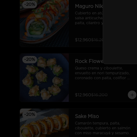
-
20
%
Maguro Nikkei
Cubierto en atún flambeado con 
salsa anticuchada, relleno con 
palta, cilantro y cebollín 
tempurizado, bañado en salsa de 
mayonesa ahumada y brotes del 
día.
$12.960
$16.200
-
20
%
Rock Flower Veggie Roll
Queso crema y ciboulette, 
envuelto en nori tempurizado, 
coronado con palta, coliflor 
tempurizada y salsa rock.
$12.960
$16.200
-
20
%
Sake Miso
Camarón tempura, palta, 
ciboulette, cubierto en salmón 
con miso maracuyá y sesamo.