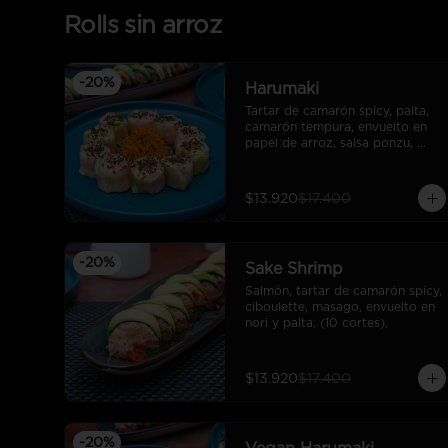
Rolls sin arroz
-
20
%
Harumaki
Tartar de camarón spicy, palta, 
camarón tempura, envuelto en 
papel de arroz, salsa ponzu, 
quinoa frita y ciboulette. (10 
cortes).
$13.920
$17.400
-
20
%
Sake Shrimp
Salmón, tartar de camarón spicy, 
ciboulette, masago, envuelto en 
nori y palta. (10 cortes).
$13.920
$17.400
-
20
%