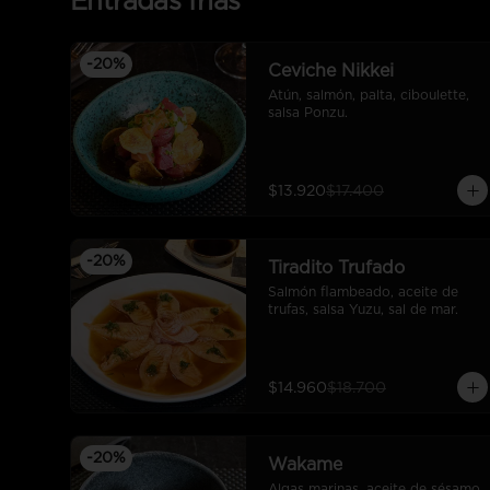
Entradas frias
-
20
%
Ceviche Nikkei
Atún, salmón, palta, ciboulette, 
salsa Ponzu.
$13.920
$17.400
-
20
%
Tiradito Trufado
Salmón flambeado, aceite de 
trufas, salsa Yuzu, sal de mar.
$14.960
$18.700
-
20
%
Wakame
Algas marinas, aceite de sésamo, 