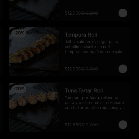
palta, cubierto en sésamo.
$12.960
$16.200
-
20
%
Tempura Roll
Jaiba, salmón, masago, palta, 
cebollín envuelto en nori 
tempura acompañado con salsa 
unagui. (10 cortes).
$12.960
$16.200
-
20
%
Tuna Tartar Roll
Tempura por fuera, relleno de 
palta y queso crema,  coronado 
con tartar de atún rojo spicy y 
sésamo. (10 cortes).
$12.960
$16.200