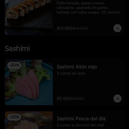
Pollo teriyaki, queso crema, 
ciboulette, apanado en panko, 
bañado con salsa unagui. (10 cortes).
$10.960
$13.700
Sashimi
-
20
%
Sashimi Atún rojo
3 cortes de atún.
$5.920
$7.400
-
20
%
Sashimi Pesca del día
3 cortes a elección del chef.