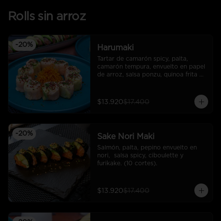
Rolls sin arroz
-
20
%
Harumaki
Tartar de camarón spicy, palta, 
camarón tempura, envuelto en papel 
de arroz, salsa ponzu, quinoa frita y 
ciboulette. (10 cortes).
$13.920
$17.400
-
20
%
Sake Nori Maki
Salmón, palta, pepino envuelto en 
nori,  salsa spicy, ciboulette y 
furikake. (10 cortes).
$13.920
$17.400