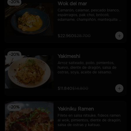
-
20
%
Wok del mar
Camarón, calamar, pescado blanco, 
espárragos, pak choi, brócoli, 
edamame, champiñón, mantequilla 
de ajo. acompañado de arroz.
$22.960
$28.700
-
20
%
Yakimeshi
Arroz salteado, pollo, pimientos, 
huevo, diente de dragón, salsa de 
ostras, soya, aceite de sésamo.
$11.840
$14.800
-
20
%
Yakiniku Ramen
Filete en salsa nitsuke, fideos ramen 
al wok, pimientos, diente de dragón, 
salsa de ostras y katsuo.