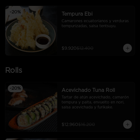
-
20
%
Tempura Ebi
Camarones ecuatorianos y verduras 
tempurizadas, salsa tentsuyu.
$9.920
$12.400
Rolls
-
20
%
Acevichado Tuna Roll
Tartar de atún acevichado, camarón 
tempura y palta, envuelto en nori, 
salsa acevichada y furikake.
$12.960
$16.200