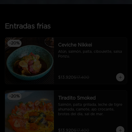
Entradas frias
-
20
%
Ceviche Nikkei
Atún, salmón, palta, ciboulette, salsa 
Ponzu.
$13.920
$17.400
-
20
%
Tiradito Smoked
Salmón, palta grillada, leche de tigre 
ahumada, camote, ajo crocante, 
brotes del día, sal de mar.
$13.920
$17.400