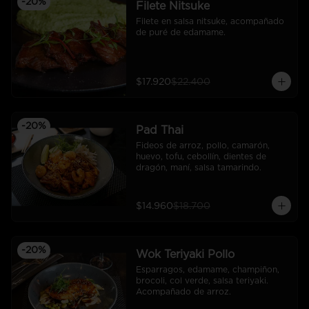
-
20
%
Filete Nitsuke
Filete en salsa nitsuke, acompañado 
de puré de edamame.
$17.920
$22.400
-
20
%
Pad Thai
Fideos de arroz, pollo, camarón, 
huevo, tofu, cebollín, dientes de 
dragón, maní, salsa tamarindo.
$14.960
$18.700
-
20
%
Wok Teriyaki Pollo
Esparragos, edamame, champiñon, 
brocoli, col verde, salsa teriyaki. 
Acompañado de arroz.