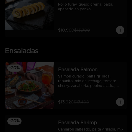
Pollo furay, queso crema, palta, 
apanado en panko.
$10.960
$13.700
Ensaladas
-
20
%
Ensalada Salmon
Salmón curado, palta grillada, 
rabanito, mix de lechuga, tomate 
cherry, zanahoria, pepino alaska, 
quinoa crocante, dressing tempura.
$13.920
$17.400
-
20
%
Ensalada Shrimp
Camarón salteado, palta grillada, mix 