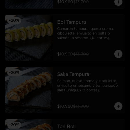
$10.960
$13.700
-
20
%
Ebi Tempura
Camarón tempura, queso crema, 
ciboulette, envuelto en palta o 
salmón  o sésamo. (10 cortes).
$10.960
$13.700
-
20
%
Sake Tempura
Salmón, queso crema y ciboulette, 
envuelto en sésamo y tempurizado, 
salsa unagui. (10 cortes).
$10.960
$13.700
-
20
%
Tori Roll