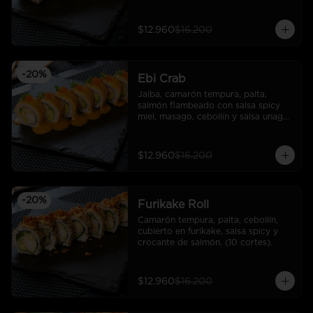
cortes).
$12.960
$16.200
-
20
%
Ebi Crab
Jaiba, camarón tempura, palta, 
salmón flambeado con salsa spicy 
miel, masago, cebollín y salsa unagui. 
(10 cortes).
$12.960
$16.200
-
20
%
Furikake Roll
Camarón tempura, palta, cebollín, 
cubierto en furikake, salsa spicy y  
crocante de salmón. (10 cortes).
$12.960
$16.200