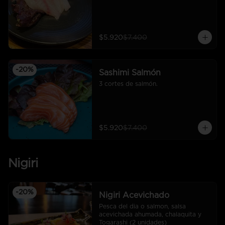
$5.920
$7.400
-
20
%
Sashimi Salmón
3 cortes de salmón.
$5.920
$7.400
Nigiri
-
20
%
Nigiri Acevichado
Pesca del dia o salmon, salsa 
acevichada ahumada, chalaquita y 
Togarashi (2 unidades)