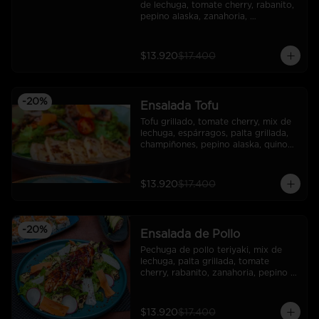
de lechuga, tomate cherry, rabanito, 
pepino alaska, zanahoria, 
pimentones, sesamo, quinoa 
crocante , dressing de aceto 
balsámico.
$13.920
$17.400
-
20
%
Ensalada Tofu
Tofu grillado, tomate cherry, mix de 
lechuga, espárragos, palta grillada, 
champiñones, pepino alaska, quinoa 
crocante, dressing de mostaza.
$13.920
$17.400
-
20
%
Ensalada de Pollo
Pechuga de pollo teriyaki, mix de 
lechuga, palta grillada, tomate 
cherry, rabanito, zanahoria, pepino 
alaska, sésamo mix, salsa teriyaki.
$13.920
$17.400