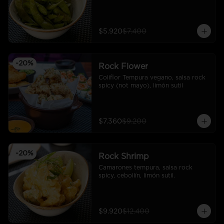
$5.920
$7.400
-
20
%
Rock Flower
Coliflor Tempura vegano, salsa rock 
spicy (not mayo), limón sutil
$7.360
$9.200
-
20
%
Rock Shrimp
Camarones tempura, salsa rock 
spicy, cebollín, limón sutil.
$9.920
$12.400