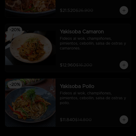
$21.520
$26.900
-
20
%
Yakisoba Camaron
Fideos al wok, champiñones, 
pimientos, cebollín, salsa de ostras y 
camarones.
$12.960
$16.200
-
20
%
Yakisoba Pollo
Fideos al wok, champiñones, 
pimientos, cebollin, salsa de ostras y 
pollo.
$11.840
$14.800