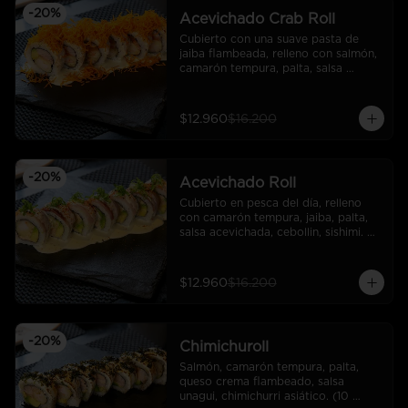
-
20
%
Acevichado Crab Roll
Cubierto con una suave pasta de 
jaiba flambeada, relleno con salmón, 
camarón tempura, palta, salsa 
acevichada y camote frito. (10 
cortes).
$12.960
$16.200
-
20
%
Acevichado Roll
Cubierto en pesca del día, relleno 
con camarón tempura, jaiba, palta, 
salsa acevichada, cebollin, sishimi. 
(10 cortes)
$12.960
$16.200
-
20
%
Chimichuroll
Salmón, camarón tempura, palta, 
queso crema flambeado, salsa 
unagui, chimichurri asiático. (10 