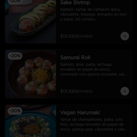
-
20
%
Sake Shrimp
Salmón, tartar de camarón spicy, 
ciboulette, masago, envuelto en nori 
y palta. (10 cortes).
$13.920
$17.400
-
20
%
Samurai Roll
Salmón, atún, palta, lechuga, 
envuelto en papel de arroz, 
coronado con quinoa crocante, salsa 
ponzu.
$13.920
$17.400
-
20
%
Vegan Harumaki
Tartar de champiñones, palta, tofu 
frito, lechuga envuelto en papel de 
arroz, quinua pop, ciboulette y salsa 
miso maracuyá.