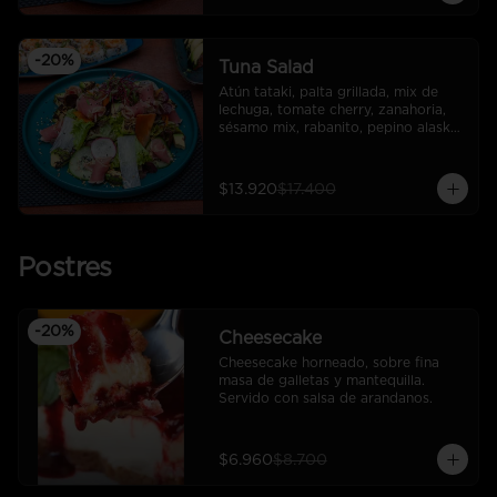
-
20
%
Tuna Salad
Atún tataki, palta grillada, mix de 
lechuga, tomate cherry, zanahoria, 
sésamo mix, rabanito, pepino alaska, 
salsa ponzu
$13.920
$17.400
Postres
-
20
%
Cheesecake
Cheesecake horneado, sobre fina 
masa de galletas y mantequilla. 
Servido con salsa de arandanos.
$6.960
$8.700