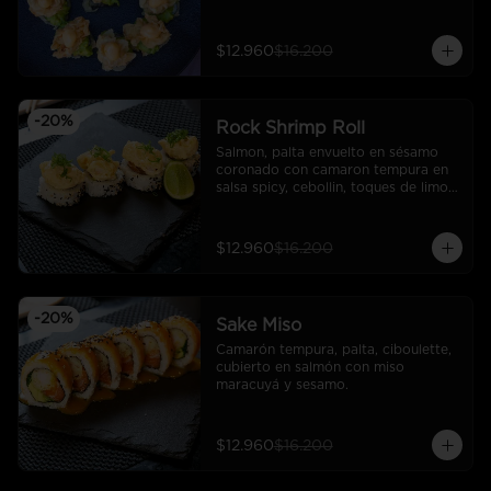
rock.
$12.960
$16.200
-
20
%
Rock Shrimp Roll
Salmon, palta envuelto en sésamo 
coronado con camaron tempura en 
salsa spicy, cebollin, toques de limon 
sutil
$12.960
$16.200
-
20
%
Sake Miso
Camarón tempura, palta, ciboulette, 
cubierto en salmón con miso 
maracuyá y sesamo.
$12.960
$16.200