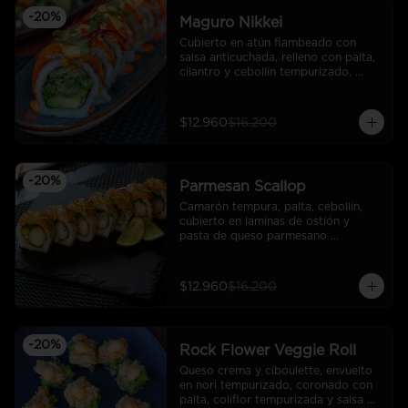
-
20
%
Maguro Nikkei
Cubierto en atún flambeado con 
salsa anticuchada, relleno con palta, 
cilantro y cebollín tempurizado, 
bañado en salsa de mayonesa 
ahumada y brotes del día.
$12.960
$16.200
-
20
%
Parmesan Scallop
Camarón tempura, palta, cebollín, 
cubierto en laminas de ostión y 
pasta de queso parmesano 
gratinado y ralladura de limón. (10 
cortes).
$12.960
$16.200
-
20
%
Rock Flower Veggie Roll
Queso crema y ciboulette, envuelto 
en nori tempurizado, coronado con 
palta, coliflor tempurizada y salsa 