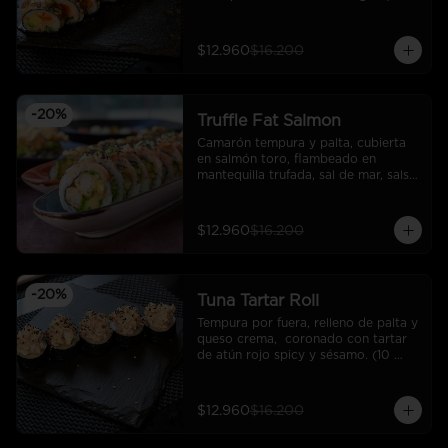
cortes).
$12.960
$16.200
-
20
%
Truffle Fat Salmon
Camarón tempura y palta, cubierta 
en salmón toro, flambeado en 
mantequilla trufada, sal de mar, salsa 
rock, sésamo y ciboulette.
$12.960
$16.200
-
20
%
Tuna Tartar Roll
Tempura por fuera, relleno de palta y 
queso crema,  coronado con tartar 
de atún rojo spicy y sésamo. (10 
cortes).
$12.960
$16.200