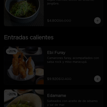
jengibre.
$4.800
$6.000
Entradas calientes
-
20
%
Ebi Furay
Camarones furay, acompañados con 
salsa rock y miso maracuyá.
$9.920
$12.400
-
20
%
Edamame
Salteados con aceite de de sésamo 
y sal de mar.