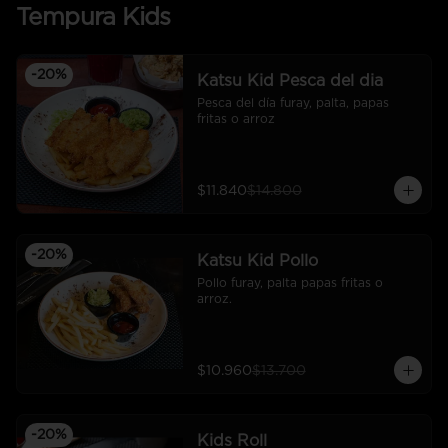
Tempura Kids
-
20
%
Katsu Kid Pesca del dia
Pesca del día furay, palta, papas 
fritas o arroz
$11.840
$14.800
-
20
%
Katsu Kid Pollo
Pollo furay, palta papas fritas o 
arroz.
$10.960
$13.700
-
20
%
Kids Roll