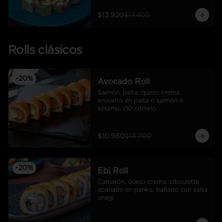
$13.920
$17.400
Rolls clásicos
-
20
%
Avocado Roll
Salmón, palta, queso crema, 
envuelto en palta o salmón o 
sésamo. (10 cortes).
$10.960
$13.700
-
20
%
Ebi Roll
Camarón, queso crema, ciboulette, 
apanado en panko, bañado con salsa 
unagi.