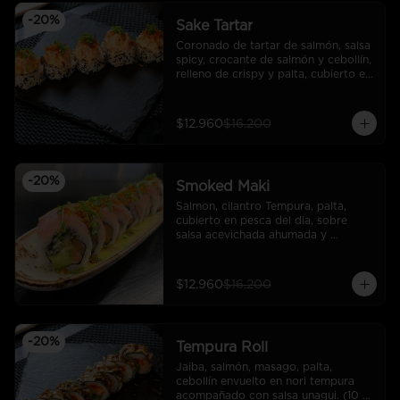
-
20
%
Sake Tartar
Coronado de tartar de salmón, salsa 
spicy, crocante de salmón y cebollín, 
relleno de crispy y palta, cubierto en 
sésamo.
$12.960
$16.200
-
20
%
Smoked Maki
Salmon, cilantro Tempura, palta, 
cubierto en pesca del dia, sobre 
salsa acevichada ahumada y 
coronado con cebollin y crocante de 
salmon.
$12.960
$16.200
-
20
%
Tempura Roll
Jaiba, salmón, masago, palta, 
cebollín envuelto en nori tempura 
acompañado con salsa unagui. (10 