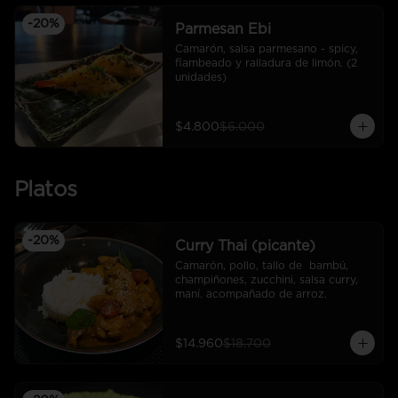
-
20
%
Parmesan Ebi
Camarón, salsa parmesano - spicy, 
flambeado y ralladura de limón. (2 
unidades)
$4.800
$6.000
Platos
-
20
%
Curry Thai (picante)
Camarón, pollo, tallo de  bambú, 
champiñones, zucchini, salsa curry,  
maní. acompañado de arroz.
$14.960
$18.700