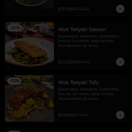
$13.920
$17.400
-
20
%
Wok Teriyaki Salmon
Esparragos, edamame, champiñon, 
brocoli, col verde, salsa teriyaki. 
Acompañado de arroz.
$21.520
$26.900
-
32
%
Wok Teriyaki Tofu
Esparragos, edamame, champiñon, 
brocoli, col verde, salsa teriyaki. 
Acompañado de arroz.
$11.840
$17.400