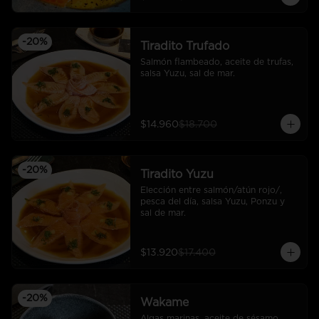
-
20
%
Tiradito Trufado
Salmón flambeado, aceite de trufas, 
salsa Yuzu, sal de mar.
$14.960
$18.700
-
20
%
Tiradito Yuzu
Elección entre salmón/atún rojo/, 
pesca del día, salsa Yuzu, Ponzu y 
sal de mar.
$13.920
$17.400
-
20
%
Wakame
Algas marinas, aceite de sésamo, 