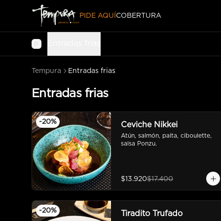
PIDE AQUÍ
COBERTURA
Entradas frias
Tempura
Entradas frias
Entradas frias
-
20
%
Ceviche Nikkei
Atún, salmón, palta, ciboulette, 
salsa Ponzu.
$13.920
$17.400
-
20
%
Tiradito Trufado