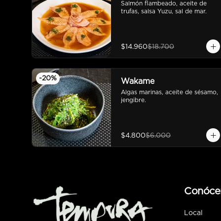
Salmón flambeado, aceite de 
trufas, salsa Yuzu, sal de mar.
$14.960
$18.700
-
20
%
Wakame
Algas marinas, aceite de sésamo, 
jengibre.
$4.800
$6.000
Conóce
Local