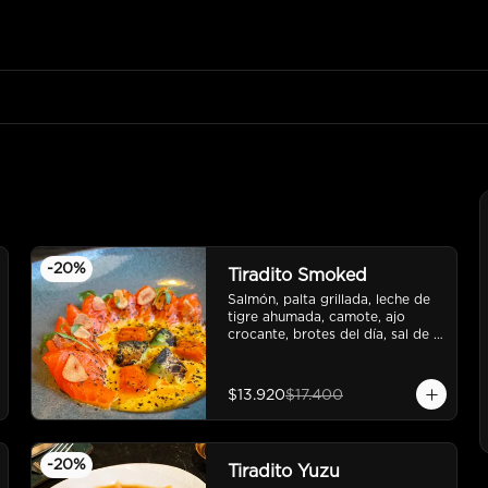
-
20
%
Tiradito Smoked
Salmón, palta grillada, leche de 
tigre ahumada, camote, ajo 
crocante, brotes del día, sal de 
mar.
$13.920
$17.400
-
20
%
Tiradito Yuzu