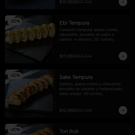
$10.960
$13.700
-
20
%
Ebi Tempura
Camarón tempura, queso crema, 
ciboulette, envuelto en palta o 
salmón  o sésamo. (10 cortes).
$10.960
$13.700
-
20
%
Sake Tempura
Salmón, queso crema y ciboulette, 
envuelto en sésamo y tempurizado, 
salsa unagui. (10 cortes).
$10.960
$13.700
-
20
%
Tori Roll