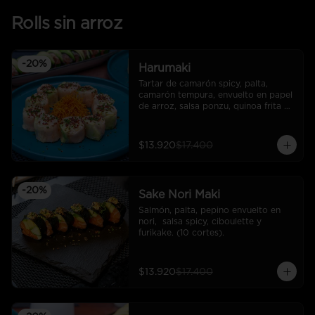
Rolls sin arroz
-
20
%
Harumaki
Tartar de camarón spicy, palta, 
camarón tempura, envuelto en papel 
de arroz, salsa ponzu, quinoa frita y 
ciboulette. (10 cortes).
$13.920
$17.400
-
20
%
Sake Nori Maki
Salmón, palta, pepino envuelto en 
nori,  salsa spicy, ciboulette y 
furikake. (10 cortes).
$13.920
$17.400