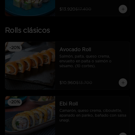
$13.920
$17.400
Rolls clásicos
-
20
%
Avocado Roll
Salmón, palta, queso crema, 
envuelto en palta o salmón o 
sésamo. (10 cortes).
$10.960
$13.700
-
20
%
Ebi Roll
Camarón, queso crema, ciboulette, 
apanado en panko, bañado con salsa 
unagi.