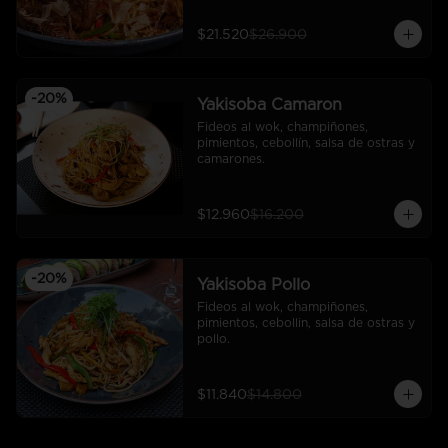
$21.520
$26.900
-
20
%
Yakisoba Camaron
Fideos al wok, champiñones, 
pimientos, cebollín, salsa de ostras y 
camarones.
$12.960
$16.200
-
20
%
Yakisoba Pollo
Fideos al wok, champiñones, 
pimientos, cebollin, salsa de ostras y 
pollo.
$11.840
$14.800