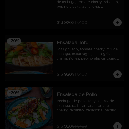
de lechuga, tomate cherry, rabanito, 
pepino alaska, zanahoria, 
pimentones, sesamo, quinoa 
crocante , dressing de aceto 
balsámico.
$13.920
$17.400
-
20
%
Ensalada Tofu
Tofu grillado, tomate cherry, mix de 
lechuga, espárragos, palta grillada, 
champiñones, pepino alaska, quinoa 
crocante, dressing de mostaza.
$13.920
$17.400
-
20
%
Ensalada de Pollo
Pechuga de pollo teriyaki, mix de 
lechuga, palta grillada, tomate 
cherry, rabanito, zanahoria, pepino 
alaska, sésamo mix, salsa teriyaki.
$13.920
$17.400