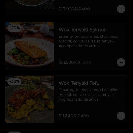
$13.920
$17.400
-
20
%
Wok Teriyaki Salmon
Esparragos, edamame, champiñon, 
brocoli, col verde, salsa teriyaki. 
Acompañado de arroz.
$21.520
$26.900
-
32
%
Wok Teriyaki Tofu
Esparragos, edamame, champiñon, 
brocoli, col verde, salsa teriyaki. 
Acompañado de arroz.
$11.840
$17.400