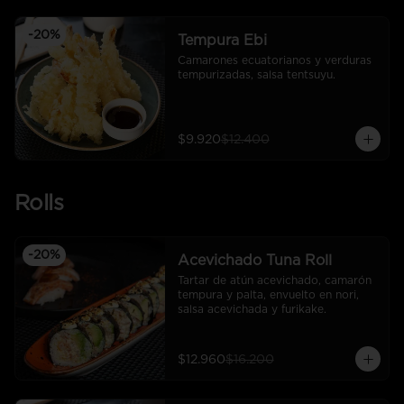
-
20
%
Tempura Ebi
Camarones ecuatorianos y verduras 
tempurizadas, salsa tentsuyu.
$9.920
$12.400
Rolls
-
20
%
Acevichado Tuna Roll
Tartar de atún acevichado, camarón 
tempura y palta, envuelto en nori, 
salsa acevichada y furikake.
$12.960
$16.200