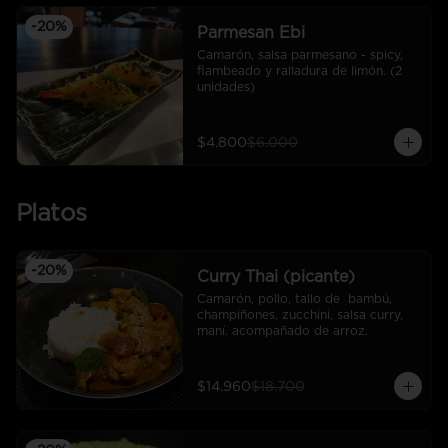
-
20
%
Parmesan Ebi
Camarón, salsa parmesano - spicy, 
flambeado y ralladura de limón. (2 
unidades)
$4.800
$6.000
Platos
-
20
%
Curry Thai (picante)
Camarón, pollo, tallo de  bambú, 
champiñones, zucchini, salsa curry,  
maní. acompañado de arroz.
$14.960
$18.700