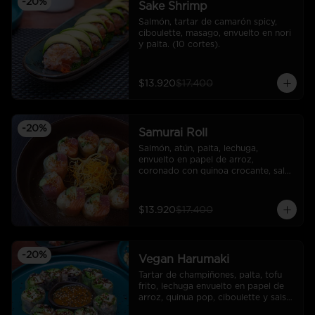
-
20
%
Sake Shrimp
Salmón, tartar de camarón spicy, 
ciboulette, masago, envuelto en nori 
y palta. (10 cortes).
$13.920
$17.400
-
20
%
Samurai Roll
Salmón, atún, palta, lechuga, 
envuelto en papel de arroz, 
coronado con quinoa crocante, salsa 
ponzu.
$13.920
$17.400
-
20
%
Vegan Harumaki
Tartar de champiñones, palta, tofu 
frito, lechuga envuelto en papel de 
arroz, quinua pop, ciboulette y salsa 
miso maracuyá.