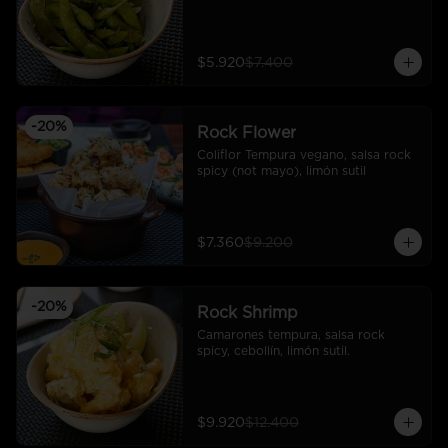
$5.920
$7.400
-
20
%
Rock Flower
Coliflor Tempura vegano, salsa rock 
spicy (not mayo), limón sutil
$7.360
$9.200
-
20
%
Rock Shrimp
Camarones tempura, salsa rock 
spicy, cebollín, limón sutil.
$9.920
$12.400