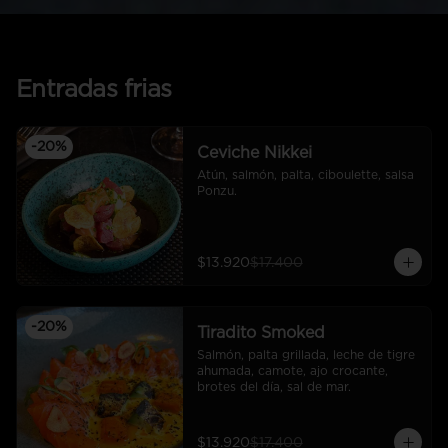
Entradas frias
-
20
%
Ceviche Nikkei
Atún, salmón, palta, ciboulette, salsa 
Ponzu.
$13.920
$17.400
-
20
%
Tiradito Smoked
Salmón, palta grillada, leche de tigre 
ahumada, camote, ajo crocante, 
brotes del día, sal de mar.
$13.920
$17.400