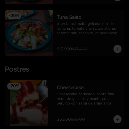
-
20
%
Tuna Salad
Atún tataki, palta grillada, mix de 
lechuga, tomate cherry, zanahoria, 
sésamo mix, rabanito, pepino alaska, 
salsa ponzu
$13.920
$17.400
Postres
-
20
%
Cheesecake
Cheesecake horneado, sobre fina 
masa de galletas y mantequilla. 
Servido con salsa de arandanos.
$6.960
$8.700