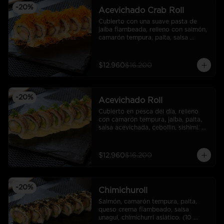
-
20
%
Acevichado Crab Roll
Cubierto con una suave pasta de 
jaiba flambeada, relleno con salmón, 
camarón tempura, palta, salsa 
acevichada y camote frito. (10 
cortes).
$12.960
$16.200
-
20
%
Acevichado Roll
Cubierto en pesca del día, relleno 
con camarón tempura, jaiba, palta, 
salsa acevichada, cebollin, sishimi. 
(10 cortes)
$12.960
$16.200
-
20
%
Chimichuroll
Salmón, camarón tempura, palta, 
queso crema flambeado, salsa 
unagui, chimichurri asiático. (10 