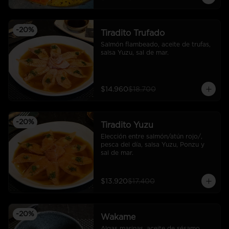
-
20
%
Tiradito Trufado
Salmón flambeado, aceite de trufas, 
salsa Yuzu, sal de mar.
$14.960
$18.700
-
20
%
Tiradito Yuzu
Elección entre salmón/atún rojo/, 
pesca del día, salsa Yuzu, Ponzu y 
sal de mar.
$13.920
$17.400
-
20
%
Wakame
Algas marinas, aceite de sésamo, 