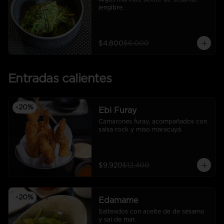
jengibre.
$4.800
$6.000
Entradas calientes
-
20
%
Ebi Furay
Camarones furay, acompañados con 
salsa rock y miso maracuyá.
$9.920
$12.400
-
20
%
Edamame
Salteados con aceite de de sésamo 
y sal de mar.