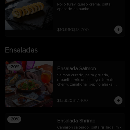
Pollo furay, queso crema, palta, 
apanado en panko.
$10.960
$13.700
Ensaladas
-
20
%
Ensalada Salmon
Salmón curado, palta grillada, 
rabanito, mix de lechuga, tomate 
cherry, zanahoria, pepino alaska, 
quinoa crocante, dressing tempura.
$13.920
$17.400
-
20
%
Ensalada Shrimp
Camarón salteado, palta grillada, mix 