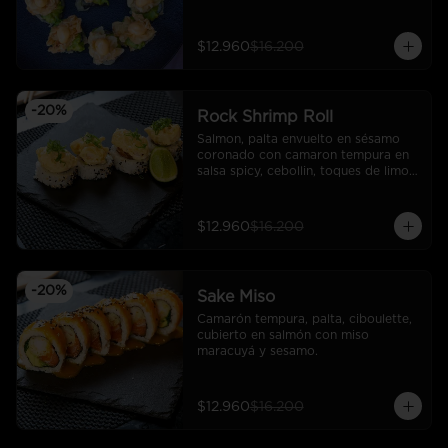
rock.
$12.960
$16.200
-
20
%
Rock Shrimp Roll
Salmon, palta envuelto en sésamo 
coronado con camaron tempura en 
salsa spicy, cebollin, toques de limon 
sutil
$12.960
$16.200
-
20
%
Sake Miso
Camarón tempura, palta, ciboulette, 
cubierto en salmón con miso 
maracuyá y sesamo.
$12.960
$16.200