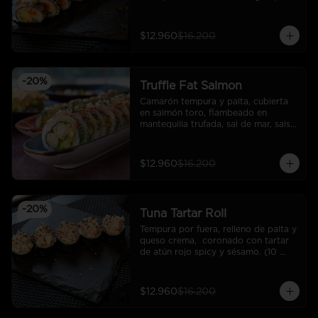
cortes).
$12.960
$16.200
-
20
%
Truffle Fat Salmon
Camarón tempura y palta, cubierta 
en salmón toro, flambeado en 
mantequilla trufada, sal de mar, salsa 
rock, sésamo y ciboulette.
$12.960
$16.200
-
20
%
Tuna Tartar Roll
Tempura por fuera, relleno de palta y 
queso crema,  coronado con tartar 
de atún rojo spicy y sésamo. (10 
cortes).
$12.960
$16.200