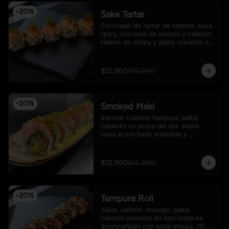
-
20
%
Sake Tartar
Coronado de tartar de salmón, salsa 
spicy, crocante de salmón y cebollín, 
relleno de crispy y palta, cubierto en 
sésamo.
$12.960
$16.200
-
20
%
Smoked Maki
Salmon, cilantro Tempura, palta, 
cubierto en pesca del dia, sobre 
salsa acevichada ahumada y 
coronado con cebollin y crocante de 
salmon.
$12.960
$16.200
-
20
%
Tempura Roll
Jaiba, salmón, masago, palta, 
cebollín envuelto en nori tempura 
acompañado con salsa unagui. (10 