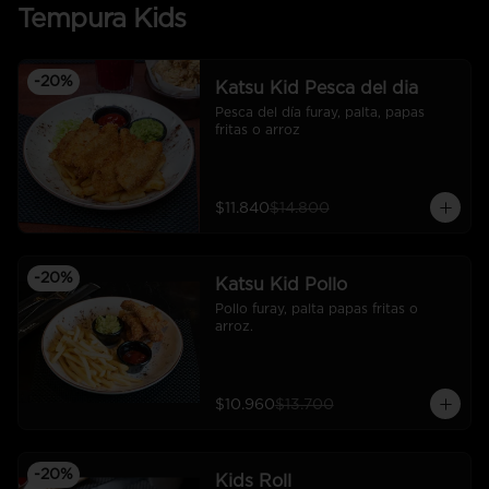
Tempura Kids
-
20
%
Katsu Kid Pesca del dia
Pesca del día furay, palta, papas 
fritas o arroz
$11.840
$14.800
-
20
%
Katsu Kid Pollo
Pollo furay, palta papas fritas o 
arroz.
$10.960
$13.700
-
20
%
Kids Roll