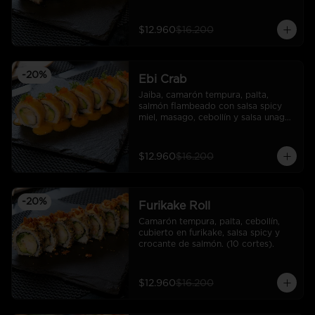
cortes).
$12.960
$16.200
-
20
%
Ebi Crab
Jaiba, camarón tempura, palta, 
salmón flambeado con salsa spicy 
miel, masago, cebollín y salsa unagui. 
(10 cortes).
$12.960
$16.200
-
20
%
Furikake Roll
Camarón tempura, palta, cebollín, 
cubierto en furikake, salsa spicy y  
crocante de salmón. (10 cortes).
$12.960
$16.200