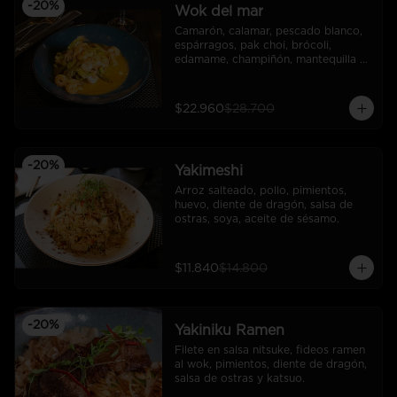
-
20
%
Wok del mar
Camarón, calamar, pescado blanco, 
espárragos, pak choi, brócoli, 
edamame, champiñón, mantequilla 
de ajo. acompañado de arroz.
$22.960
$28.700
-
20
%
Yakimeshi
Arroz salteado, pollo, pimientos, 
huevo, diente de dragón, salsa de 
ostras, soya, aceite de sésamo.
$11.840
$14.800
-
20
%
Yakiniku Ramen
Filete en salsa nitsuke, fideos ramen 
al wok, pimientos, diente de dragón, 
salsa de ostras y katsuo.