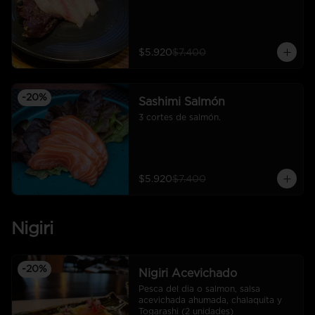
$5.920
$7.400
-
20
%
Sashimi Salmón
3 cortes de salmón.
$5.920
$7.400
Nigiri
-
20
%
Nigiri Acevichado
Pesca del dia o salmon, salsa 
acevichada ahumada, chalaquita y 
Togarashi (2 unidades)