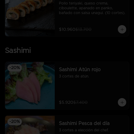
Pollo teriyaki, queso crema, 
ciboulette, apanado en panko, 
bañado con salsa unagui. (10 cortes).
$10.960
$13.700
Sashimi
-
20
%
Sashimi Atún rojo
3 cortes de atún.
$5.920
$7.400
-
20
%
Sashimi Pesca del día
3 cortes a elección del chef.