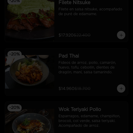
-
20
%
Filete Nitsuke
Filete en salsa nitsuke, acompañado 
de puré de edamame.
$17.920
$22.400
-
20
%
Pad Thai
Fideos de arroz, pollo, camarón, 
huevo, tofu, cebollín, dientes de 
dragón, maní, salsa tamarindo.
$14.960
$18.700
-
20
%
Wok Teriyaki Pollo
Esparragos, edamame, champiñon, 
brocoli, col verde, salsa teriyaki. 
Acompañado de arroz.