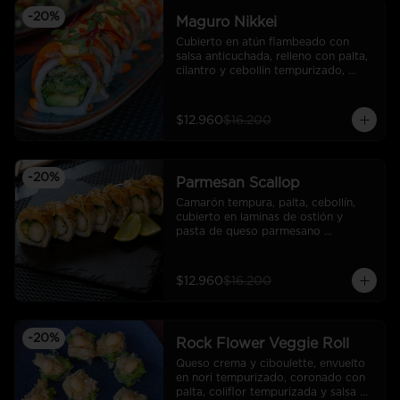
-
20
%
Maguro Nikkei
Cubierto en atún flambeado con 
salsa anticuchada, relleno con palta, 
cilantro y cebollín tempurizado, 
bañado en salsa de mayonesa 
ahumada y brotes del día.
$12.960
$16.200
-
20
%
Parmesan Scallop
Camarón tempura, palta, cebollín, 
cubierto en laminas de ostión y 
pasta de queso parmesano 
gratinado y ralladura de limón. (10 
cortes).
$12.960
$16.200
-
20
%
Rock Flower Veggie Roll
Queso crema y ciboulette, envuelto 
en nori tempurizado, coronado con 
palta, coliflor tempurizada y salsa 