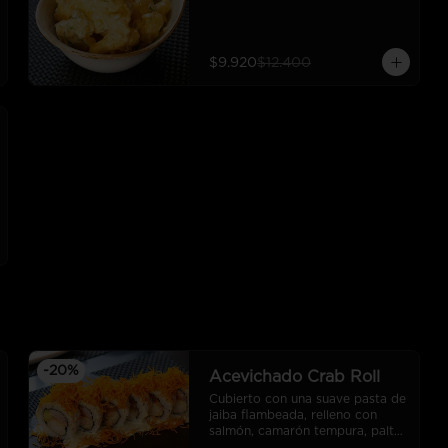
$9.920
$12.400
-
20
%
Acevichado Crab Roll
Cubierto con una suave pasta de 
jaiba flambeada, relleno con 
salmón, camarón tempura, palta, 
salsa acevichada y camote frito. 