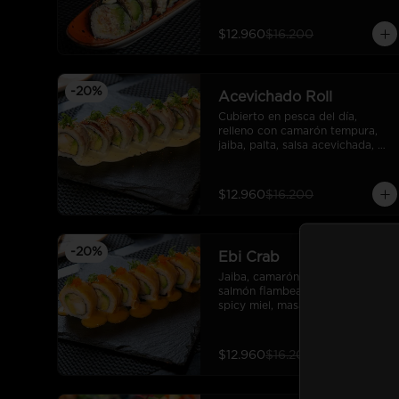
$12.960
$16.200
-
20
%
Acevichado Roll
Cubierto en pesca del día, 
relleno con camarón tempura, 
jaiba, palta, salsa acevichada, 
cebollin, sishimi. (10 cortes)
$12.960
$16.200
-
20
%
Ebi Crab
Jaiba, camarón tempura, palta, 
salmón flambeado con salsa 
spicy miel, masago, cebollín y 
salsa unagui. (10 cortes).
$12.960
$16.200