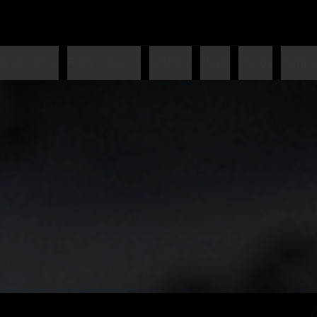
ls sin arroz
Rolls clásicos
Sashimi
Nigiri
Platos
Tempu