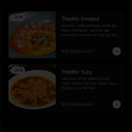
-
20
%
Tiradito Smoked
Salmón, palta grillada, leche de 
tigre ahumada, camote, ajo 
crocante, brotes del día, sal de 
mar.
$13.920
$17.400
-
20
%
Tiradito Yuzu
Elección entre salmón/atún 
rojo/, pesca del día, salsa Yuzu, 
Ponzu y sal de mar.
$13.920
$17.400