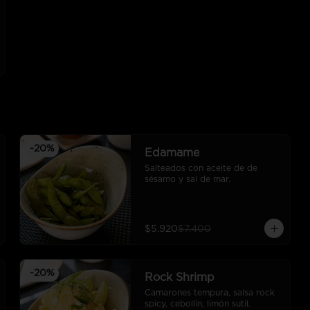
-
20
%
Edamame
Salteados con aceite de de 
sésamo y sal de mar.
$5.920
$7.400
-
20
%
Rock Shrimp
Camarones tempura, salsa rock 
spicy, cebollín, limón sutil.