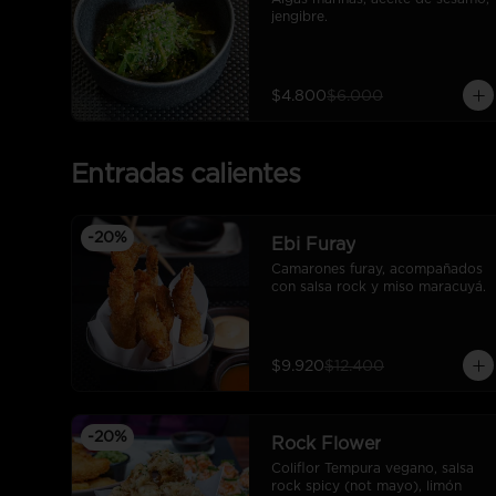
jengibre.
$4.800
$6.000
Entradas calientes
-
20
%
Ebi Furay
Camarones furay, acompañados 
con salsa rock y miso maracuyá.
$9.920
$12.400
-
20
%
Rock Flower
Coliflor Tempura vegano, salsa 
rock spicy (not mayo), limón 