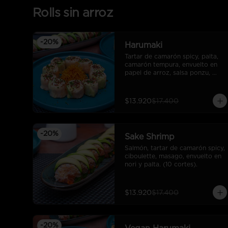
Rolls sin arroz
-
20
%
Harumaki
Tartar de camarón spicy, palta, 
camarón tempura, envuelto en 
papel de arroz, salsa ponzu, 
quinoa frita y ciboulette. (10 
cortes).
$13.920
$17.400
-
20
%
Sake Shrimp
Salmón, tartar de camarón spicy, 
ciboulette, masago, envuelto en 
nori y palta. (10 cortes).
$13.920
$17.400
-
20
%