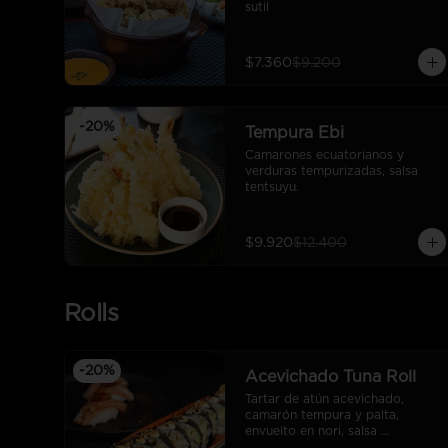
sutil
$7.360
$9.200
-
20
%
Tempura Ebi
Camarones ecuatorianos y 
verduras tempurizadas, salsa 
tentsuyu.
$9.920
$12.400
Rolls
-
20
%
Acevichado Tuna Roll
Tartar de atún acevichado, 
camarón tempura y palta, 
envuelto en nori, salsa 
acevichada y furikake.