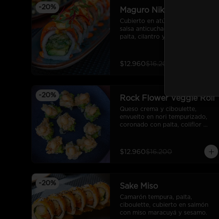
-
20
%
Maguro Nikkei
Cubierto en atún flambeado con 
salsa anticuchada, relleno con 
palta, cilantro y cebollín 
tempurizado, bañado en salsa de 
mayonesa ahumada y brotes del 
día.
$12.960
$16.200
-
20
%
Rock Flower Veggie Roll
Queso crema y ciboulette, 
envuelto en nori tempurizado, 
coronado con palta, coliflor 
tempurizada y salsa rock.
$12.960
$16.200
-
20
%
Sake Miso
Camarón tempura, palta, 
ciboulette, cubierto en salmón 
con miso maracuyá y sesamo.