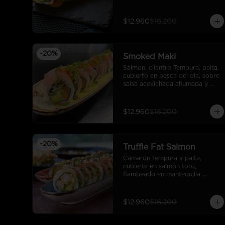
$12.960
$16.200
-
20
%
Smoked Maki
Salmon, cilantro Tempura, palta, 
cubierto en pesca del dia, sobre 
salsa acevichada ahumada y 
coronado con cebollin y 
crocante de salmon.
$12.960
$16.200
-
20
%
Truffle Fat Salmon
Camarón tempura y palta, 
cubierta en salmón toro, 
flambeado en mantequilla 
trufada, sal de mar, salsa rock, 
sésamo y ciboulette.
$12.960
$16.200