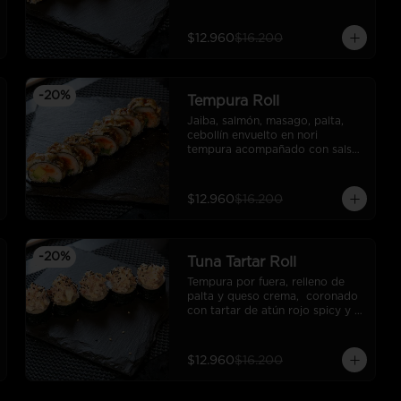
palta, cubierto en sésamo.
$12.960
$16.200
-
20
%
Tempura Roll
Jaiba, salmón, masago, palta, 
cebollín envuelto en nori 
tempura acompañado con salsa 
unagui. (10 cortes).
$12.960
$16.200
-
20
%
Tuna Tartar Roll
Tempura por fuera, relleno de 
palta y queso crema,  coronado 
con tartar de atún rojo spicy y 
sésamo. (10 cortes).
$12.960
$16.200