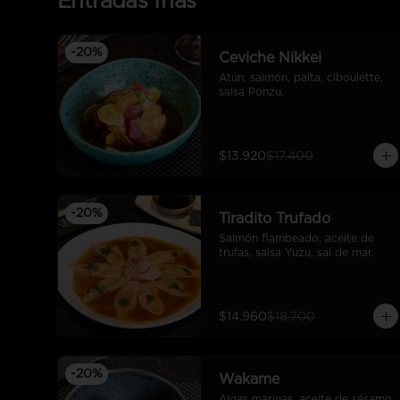
Entradas frias
-
20
%
Ceviche Nikkei
Atún, salmón, palta, ciboulette, 
salsa Ponzu.
$13.920
$17.400
-
20
%
Tiradito Trufado
Salmón flambeado, aceite de 
trufas, salsa Yuzu, sal de mar.
$14.960
$18.700
-
20
%
Wakame
Algas marinas, aceite de sésamo, 