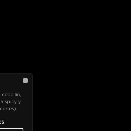
Close
cebollín,
sa spicy y
cortes).
es