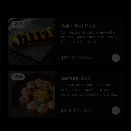
-
20
%
Sake Nori Maki
Salmón, palta, pepino envuelto 
en nori,  salsa spicy, ciboulette y 
furikake. (10 cortes).
$13.920
$17.400
-
20
%
Samurai Roll
Salmón, atún, palta, lechuga, 
envuelto en papel de arroz, 
coronado con quinoa crocante, 
salsa ponzu.
$13.920
$17.400