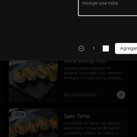
-
20
%
Parmesan Scallop
Camarón tempura, palta, 
cebollín, cubierto en laminas de 
ostión y pasta de queso 
parmesano gratinado y ralladura 
de limón. (10 cortes).
$12.960
$16.200
Agrega
-
20
%
Rock Shrimp Roll
Salmon, palta envuelto en 
sésamo coronado con camaron 
tempura en salsa spicy, cebollin, 
toques de limon sutil
$12.960
$16.200
-
20
%
Sake Tartar
Coronado de tartar de salmón, 
salsa spicy, crocante de salmón 
y cebollín, relleno de crispy y 